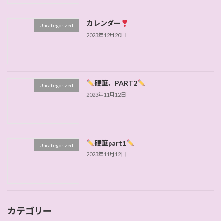
カレンダー
Uncategorized
2023年12月20日
硬筆、PART2
Uncategorized
2023年11月12日
硬筆part1
Uncategorized
2023年11月12日
カテゴリー