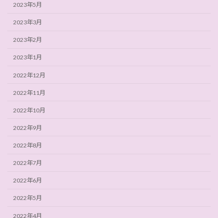
2023年5月
2023年3月
2023年2月
2023年1月
2022年12月
2022年11月
2022年10月
2022年9月
2022年8月
2022年7月
2022年6月
2022年5月
2022年4月