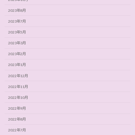
2023年8月
2023年7月
2023年5月
2023年3月
2023年2月
2023年1月
2022年12月
2022年11月
2022年10月
2022年9月
2022年8月
2022年7月