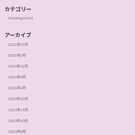
カテゴリー
Uncategorized
アーカイブ
2025年11月
2025年5月
2024年12月
2024年3月
2024年1月
2023年12月
2023年11月
2023年10月
2023年8月