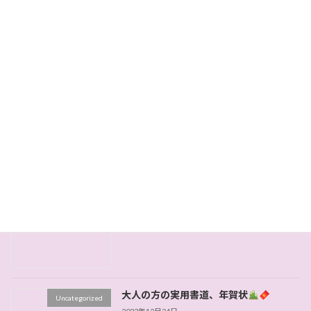
百人一首
Uncategorized
2024年3月20日
謹賀新年
Uncategorized
2024年1月10日
書き初め
Uncategorized
2023年12月29日
大人の方の実用書道、年賀状
Uncategorized