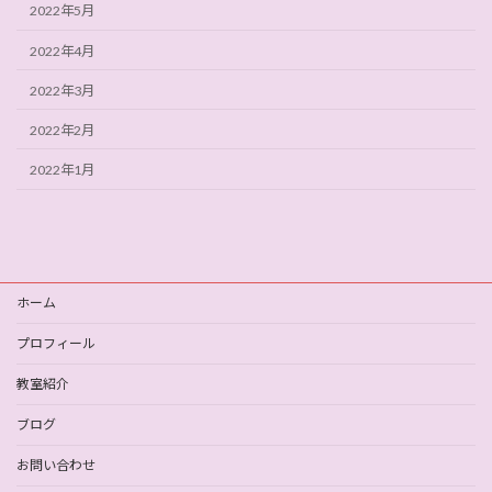
2022年5月
2022年4月
2022年3月
2022年2月
2022年1月
ホーム
プロフィール
教室紹介
ブログ
お問い合わせ