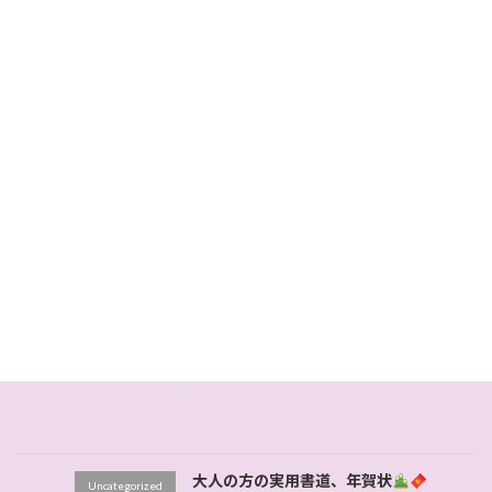
百人一首
Uncategorized
2024年3月20日
謹賀新年
Uncategorized
2024年1月10日
書き初め
Uncategorized
2023年12月29日
大人の方の実用書道、年賀状
Uncategorized