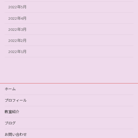
2022年5月
2022年4月
2022年3月
2022年2月
2022年1月
ホーム
プロフィール
教室紹介
ブログ
お問い合わせ